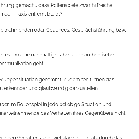
ahrung gemacht, dass Rollenspiele zwar hilfreiche
 der Praxis entfernt bleibt?
es Teilnehmenden oder Coachees, Gesprächsführung bzw.
o es um eine nachhaltige, aber auch authentische
Kommunikation geht.
er Gruppensituation gehemmt. Zudem fehlt ihnen das
ut erkennbar und glaubwürdig darzustellen.
er im Rollenspiel in jede beliebige Situation und
minarteilnehmende das Verhalten ihres Gegenübers nicht
genen Verhaltens sehr viel klarer erlebt als durch das