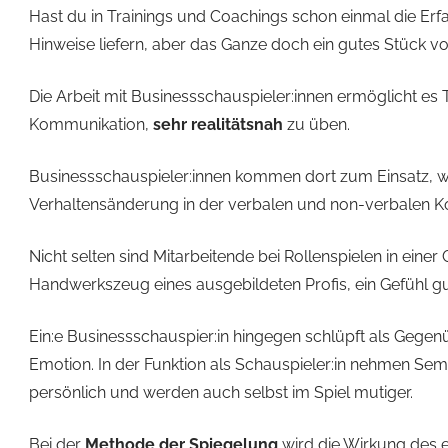
Hast du in Trainings und Coachings schon einmal die Erf
Hinweise liefern, aber das Ganze doch ein gutes Stück von
Die Arbeit mit Businessschauspieler:innen ermöglicht 
Kommunikation,
sehr realitätsnah
zu üben.
Businessschauspieler:innen kommen dort zum Einsatz, w
Verhaltensänderung in der verbalen und non-verbalen 
Nicht selten sind Mitarbeitende bei Rollenspielen in ein
Handwerkszeug eines ausgebildeten Profis, ein Gefühl g
Ein:e Businessschauspier:in hingegen schlüpft als Gegenüb
Emotion. In der Funktion als Schauspieler:in nehmen Se
persönlich und werden auch selbst im Spiel mutiger.
Bei der
Methode der Spiegelung
wird die Wirkung des ei