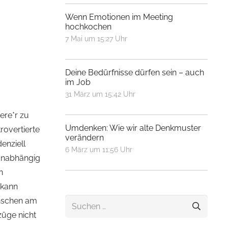
Wenn Emotionen im Meeting
hochkochen
7 Mai um 15:27 Uhr
Deine Bedürfnisse dürfen sein – auch
im Job
31 März um 15:42 Uhr
ere*r zu
Umdenken: Wie wir alte Denkmuster
rovertierte
verändern
enziell
6 März um 11:56 Uhr
 unabhängig
n
 kann
enschen am
Suchen
rzüge nicht
nach: