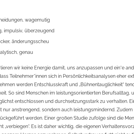
tscheidungen, wagemutig
dig, impulsiv, überzeugend
 locker, änderungsscheu
nalytisch, genau
erlieren wir keine Energie damit, uns anzupassen und ein*e and
ass Teilnehmer*innen sich in Persönlichkeitsanalysen eher ext
ehmen werden Entschlusskraft und „Bühnentauglichkeit“ tend
eit. So sind Menschen im leistungsorientierten Berufsalltag,
öglichst entschlossen und durchsetzungsstark zu verhalten. Ei
icht nur anstrengend, sondern auch leistungsmindernd. Zudem
ückgeführt werden. Einer großen Studie zufolge sind die M
cht „verbiegen“. Es ist daher wichtig, die eigenen Verhaltensvo