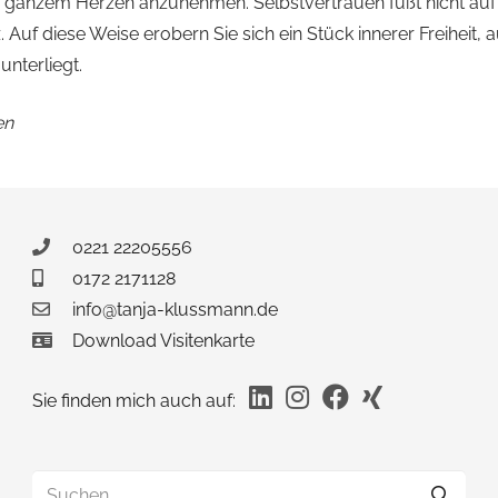
s ganzem Herzen anzunehmen. Selbstvertrauen fußt nicht auf
 Auf diese Weise erobern Sie sich ein Stück innerer Freiheit,
nterliegt.
en
0221 22205556
0172 2171128
info@tanja-klussmann.de
Download Visitenkarte
Sie finden mich auch auf:
Suchen